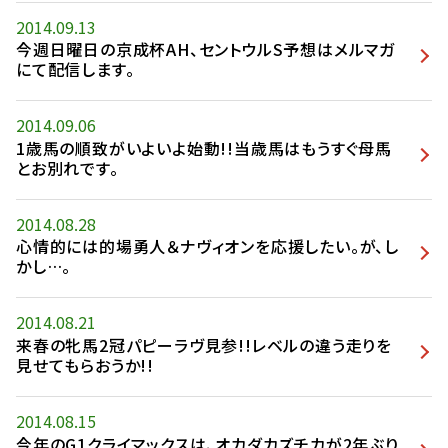
2014.09.13
今週日曜日の京成杯AH、セントウルS予想はメルマガ
にて配信します。
2014.09.06
1歳馬の順致がいよいよ始動!!当歳馬はもうすぐ母馬
とお別れです。
2014.08.28
心情的には的場勇人＆ナヴィオンを応援したい。が、し
かし…。
2014.08.21
来春の牝馬2冠パピーラヴ見参!!レベルの違う走りを
見せてもらおうか!!
2014.08.15
今年のG1クライマックスは、オカダカズチカが2年ぶり