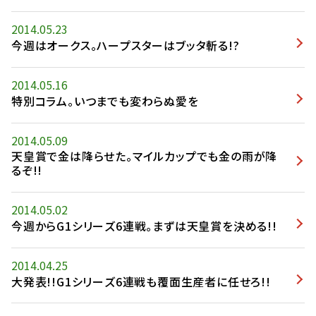
2014.05.23
今週はオークス。ハープスターはブッタ斬る!?
2014.05.16
特別コラム。いつまでも変わらぬ愛を
2014.05.09
天皇賞で金は降らせた。マイルカップでも金の雨が降
るぞ!!
2014.05.02
今週からG1シリーズ6連戦。まずは天皇賞を決める!!
2014.04.25
大発表!!G1シリーズ6連戦も覆面生産者に任せろ!!