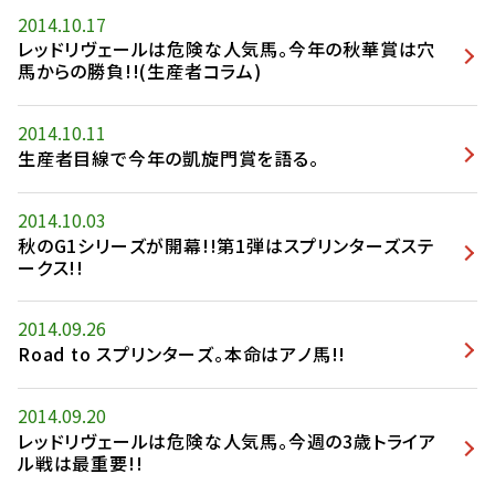
2014.10.17
レッドリヴェールは危険な人気馬。今年の秋華賞は穴
馬からの勝負!!(生産者コラム)
2014.10.11
生産者目線で今年の凱旋門賞を語る。
2014.10.03
秋のG1シリーズが開幕!!第1弾はスプリンターズステ
ークス!!
2014.09.26
Road to スプリンターズ。本命はアノ馬!!
2014.09.20
レッドリヴェールは危険な人気馬。今週の3歳トライア
ル戦は最重要!!