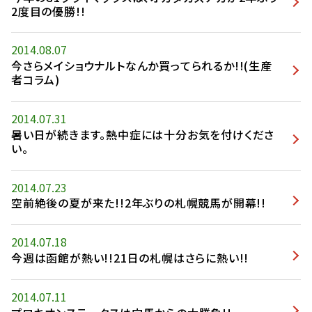
2度目の優勝!!
2014.08.07
今さらメイショウナルトなんか買ってられるか!!(生産
者コラム)
2014.07.31
暑い日が続きます。熱中症には十分お気を付けくださ
い。
2014.07.23
空前絶後の夏が来た!!2年ぶりの札幌競馬が開幕!!
2014.07.18
今週は函館が熱い!!21日の札幌はさらに熱い!!
2014.07.11