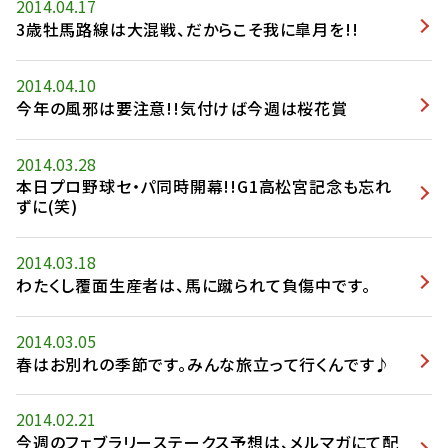
2014.04.17
3歳牡馬路線は大混戦、だからこそ我に皐月を!!
2014.04.10
今年の風邪は要注意!!気付けば今週は桜花賞
2014.03.28
本日プロ野球セ・パ同時開幕!!G1高松宮記念も忘れ
ずに(笑)
2014.03.18
わたくし覆面生産者は、馬に蹴られて負傷中です。
2014.03.05
春はお別れの季節です。みんな旅立って行くんです♪
2014.02.21
今週のフェブラリーステークス予想は、メルマガにて配