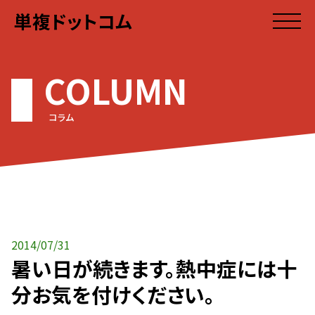
単複ドットコム
COLUMN
コラム
2014/07/31
暑い日が続きます。熱中症には十
分お気を付けください。