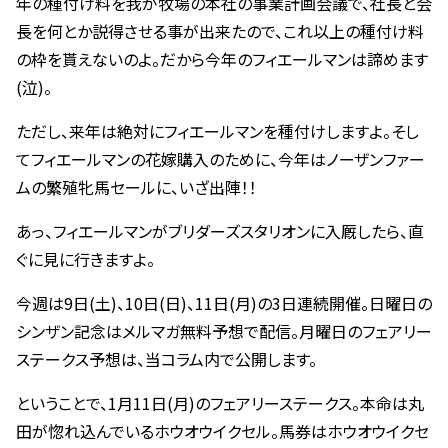
年の種付け料を我が牧場の本社の事業計画会議で、社長と会
長を何とか説得させる事が出来たので、これ以上の種付け料
の枠を貰えないのよ。だから今年のフィエールマンは諦めます
(泣)。
ただし、来年は絶対にフィエールマンを種付けしますよ。そし
てフィエールマンの花嫁購入のために、今年はノーザンファー
ムの繁殖牝馬セールに、いざ出陣！！
あっ、フィエールマンがブリダーズスタリオンに入厩したら、直
ぐに見に行きますよ。
今週は9日(土)、10日(日)、11日(月)の3日連続開催。日曜日の
シンザン記念はメルマガ無料予想で配信。月曜日のフェアリー
ステークス予想は、当コラム内で公開します。
ということで、1月11日(月)のフェアリーステークス。本命は丸
田が惚れ込んでいるホウオウイクセル。馬券はホウオウイクセ