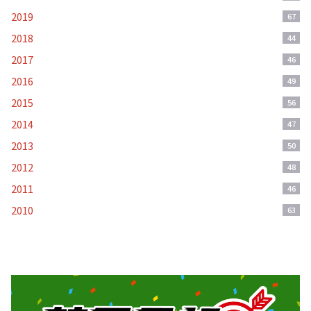
2019
67
2018
44
2017
46
2016
49
2015
56
2014
47
2013
50
2012
48
2011
46
2010
63