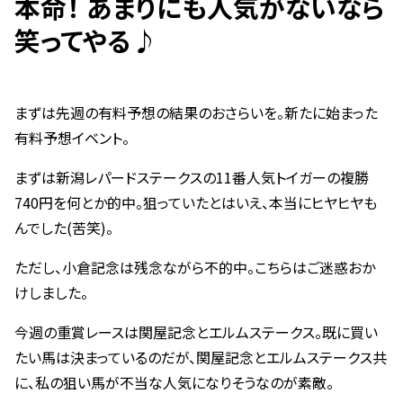
本命！ あまりにも人気がないなら
笑ってやる♪
まずは先週の有料予想の結果のおさらいを。新たに始まった
有料予想イベント。
まずは新潟レパードステークスの11番人気トイガーの複勝
740円を何とか的中。狙っていたとはいえ、本当にヒヤヒヤも
んでした(苦笑)。
ただし、小倉記念は残念ながら不的中。こちらはご迷惑おか
けしました。
今週の重賞レースは関屋記念とエルムステークス。既に買い
たい馬は決まっているのだが、関屋記念とエルムステークス共
に、私の狙い馬が不当な人気になりそうなのが素敵。