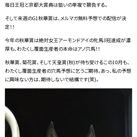
毎日王冠と京都大賞典は狙いの単複で勝負する。
そして来週のG1秋華賞は、メルマガ無料予想での配信が決
定！！
今年の秋華賞は絶対女王アーモンドアイの牝馬3冠達成が濃
厚も、わたくし覆面生産者の本命はアノ穴馬！！
秋華賞、菊花賞、そして天皇賞(秋)が待ち受けるこの10月も、
わたくし覆面生産者の穴馬予想に乞うご期待。あっ、私の予想
に興味ない方は、期待しないで結構です(笑)。