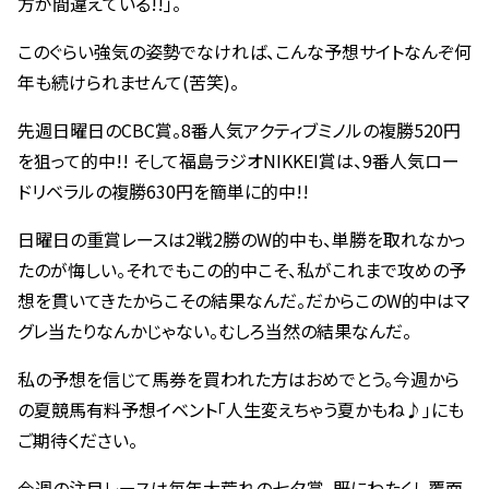
方が間違えている!!｣。
このぐらい強気の姿勢でなければ、こんな予想サイトなんぞ何
年も続けられませんて(苦笑)。
先週日曜日のCBC賞。8番人気アクティブミノルの複勝520円
を狙って的中!! そして福島ラジオNIKKEI賞は、9番人気ロー
ドリベラルの複勝630円を簡単に的中!!
日曜日の重賞レースは2戦2勝のW的中も、単勝を取れなかっ
たのが悔しい。それでもこの的中こそ、私がこれまで攻めの予
想を貫いてきたからこその結果なんだ。だからこのW的中はマ
グレ当たりなんかじゃない。むしろ当然の結果なんだ。
私の予想を信じて馬券を買われた方はおめでとう。今週から
の夏競馬有料予想イベント｢人生変えちゃう夏かもね♪｣にも
ご期待ください。
今週の注目レースは毎年大荒れの七夕賞。既にわたくし覆面