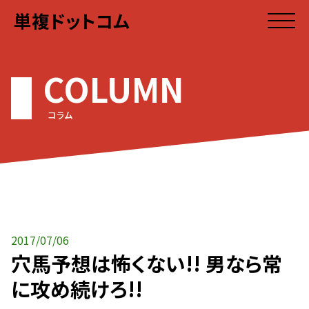
単複ドットコム
COLUMN
コラム
2017/07/06
穴馬予想は怖くない!! 男なら常
に攻め続けろ!!