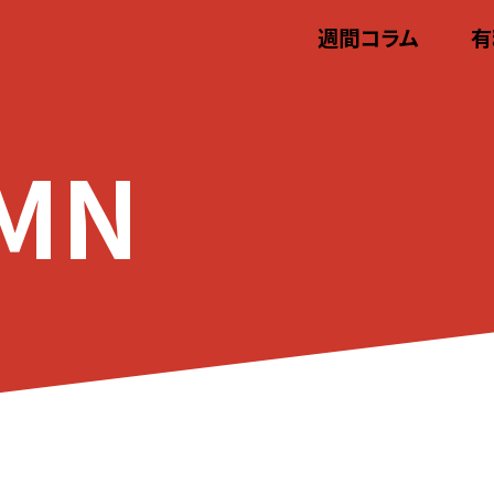
週間コラム
有
MN