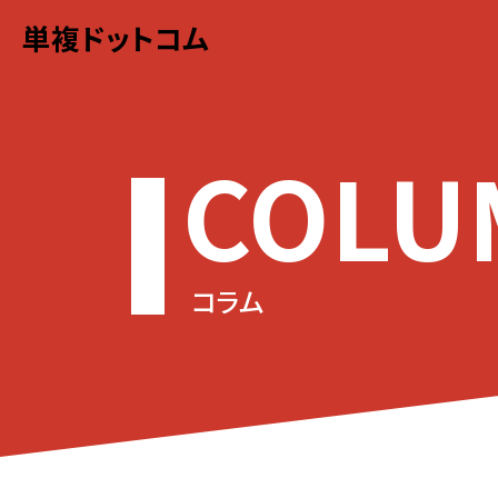
単複ドットコム
COLU
コラム