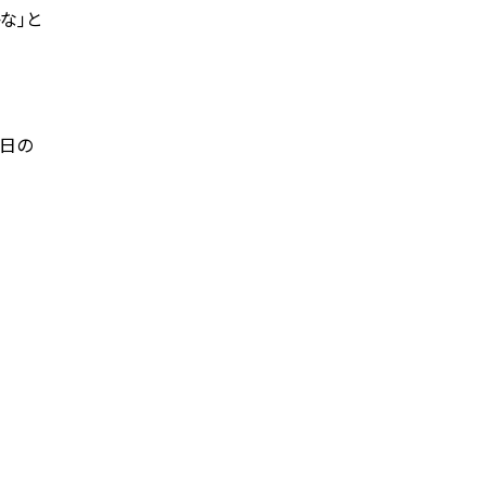
な｣と
曜日の