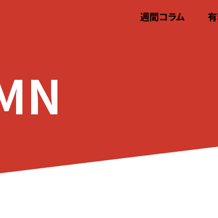
週間コラム
有
MN