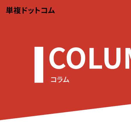
単複ドットコム
COLU
コラム