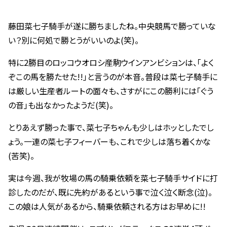
藤田菜七子騎手が遂に勝ちましたね。中央競馬で勝っていな
い？別に何処で勝とうがいいのよ(笑)。
特に2勝目のロッコウオロシ産駒ウインアンビションは、｢よく
ぞこの馬を勝たせた!!｣と言うのが本音。普段は菜七子騎手に
は厳しい生産者ルートの面々も、さすがにこの勝利には｢ぐう
の音｣も出なかったようだ(笑)。
とりあえず勝った事で、菜七子ちゃんも少しはホッとしたでし
ょう。一連の菜七子フィーバーも、これで少しは落ち着くかな
(苦笑)。
実は今週、我が牧場の馬の騎乗依頼を菜七子騎手サイドに打
診したのだが、既に先約があるという事で泣く泣く断念(泣)。
この娘は人気があるから、騎乗依頼される方はお早めに!!