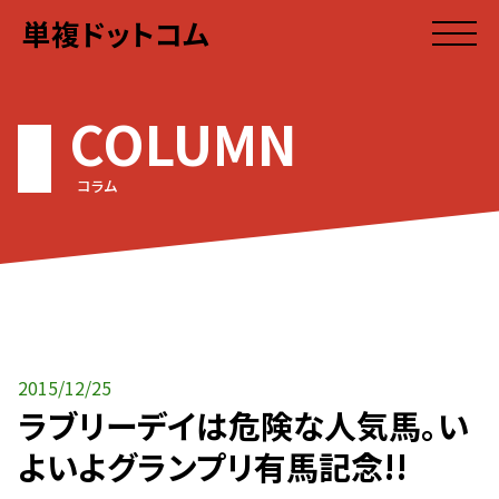
単複ドットコム
COLUMN
コラム
2015/12/25
ラブリーデイは危険な人気馬。い
よいよグランプリ有馬記念!!