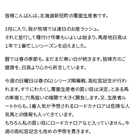
皆様こんばんは。北海道新冠町の覆面生産者です。
3月に入り、我が牧場では連日のお産ラッシュ。
それと並行して種付け作業もいよいよ始まり、馬産地日高は
１年で１番忙しいシーズンを迎えました。
暦では春の季節も、まだまだ寒い日が続きます。皆様方のご
健康を、日高より心から祈念しています。
今週の日曜日は春のG1シリーズ開幕戦、高松宮記念が行わ
れます。すでにわたくし覆面生産者の買い目は決定。とある馬
の単複と、穴馬狙いの複勝で大きく勝負します。又、生産者ル
ートからも、1番人気が予想されるロードカナロアは危険な人
気馬との情報も入ってきています。
もちろん私の買い目にロードカナロアなど入っていません。今
週の高松宮記念も攻めの予想を貫きます。