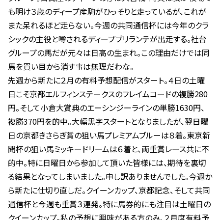
も明け３歳のディープ産駒がひっそりと走っているが、これが
また呆れるほど走らない。今週の共同通信杯には今年のクラ
シックの主役と噂されるディープブリランテが出走する。社台
グループの馬だが元々は日高の生まれ。この理由だけでは同
馬を買い目から消す事は無理だわな。
先週から新たに２月の有料予想配信がスタート。４日の土曜
日こそ京都エルフィンステークスのフレイムコードの複勝280
円。そして小倉大賞典のエーシンジーラインの単勝1630円、
複勝370円を的中。大幅黒字スタートとなりましたが、翌日曜
日の京都きさらぎ賞の狙い馬プレミアムブルーは８着。東京新
聞杯の狙い馬ミッキードリームは６着と、両重賞レース共に不
的中。特に日曜日から参加して頂いた皆様には、期待を裏切
る結果となってしまいました。申し訳ありませんでした。今週か
ら新たに仕切り直しだ。クイーンカップ、京都記念、そして共同
通信杯と今週も重賞３連発。特に馬券的にも注目は土曜日の
クイーンカップ。私の予想に興味がある方のみ、２月度有料予