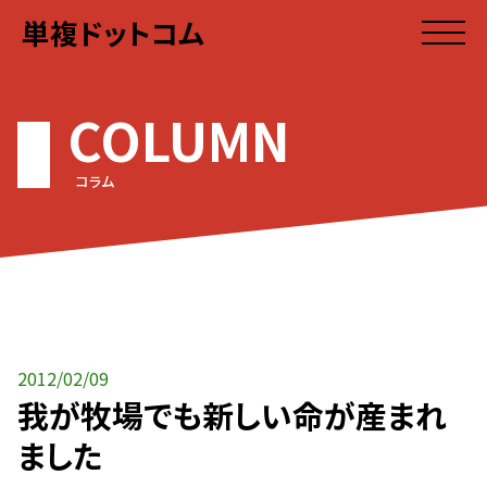
単複ドットコム
COLUMN
コラム
2012/02/09
我が牧場でも新しい命が産まれ
ました