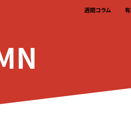
週間コラム
有
MN