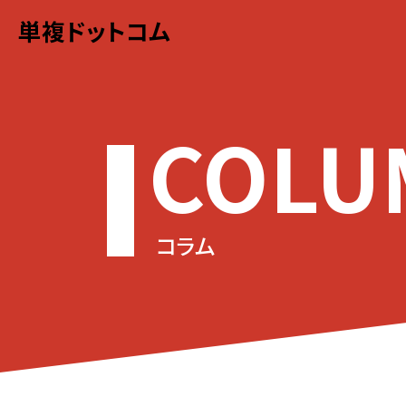
単複ドットコム
COLU
コラム