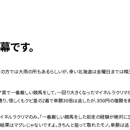
幕です。
州の方では大雨の所もあるらしいが、幸い北海道は金曜日までは晴
リア賞で一番厳しい競馬をして、一回り大きくなったマイネルラクリマ
り、惜しくもクビ差の2着で単勝30倍は逃したが、850円の複勝を
イネルラクリマのみ。「一番厳しい競馬をした前走の経験が絶対に生
結果はマグレじゃないですよ。きちんと狙って取れたモノ。単勝は逃